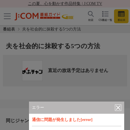
この夏、心を動かす作品特集 | J:COM TV
検索
CS番組一覧
番組表
番組表
夫を社会的に抹殺する5つの方法
夫を社会的に抹殺する5つの方法
直近の放送予定はありません
エラー
通信に問題が発生しました[error]
同じジャンルのおすすめ番組