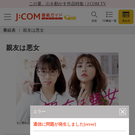
この夏、心を動かす作品特集 | J:COM TV
検索
CS番組一覧
番組表
番組表
親友は悪女
親友は悪女
エラー
通信に問題が発生しました[error]