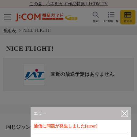
この夏、心を動かす作品特集 | J:COM TV
検索
CS番組一覧
番組表
NICE FLIGHT!
番組表
NICE FLIGHT!
直近の放送予定はありません
エラー
通信に問題が発生しました[error]
同じジャンルのおすすめ番組