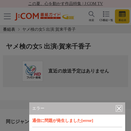
この夏、心を動かす作品特集 | J:COM TV
検索
CS番組一覧
番組表
番組表
ヤメ検の女5 出演:賀来千香子
ヤメ検の女5 出演:賀来千香子
直近の放送予定はありません
エラー
通信に問題が発生しました[error]
同じジャンルのおすすめ番組