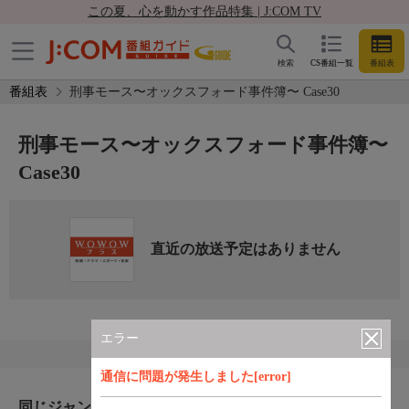
この夏、心を動かす作品特集 | J:COM TV
検索
CS番組一覧
番組表
番組表
刑事モース〜オックスフォード事件簿〜 Case30
刑事モース〜オックスフォード事件簿〜
Case30
直近の放送予定はありません
エラー
通信に問題が発生しました[error]
同じジャンルのおすすめ番組