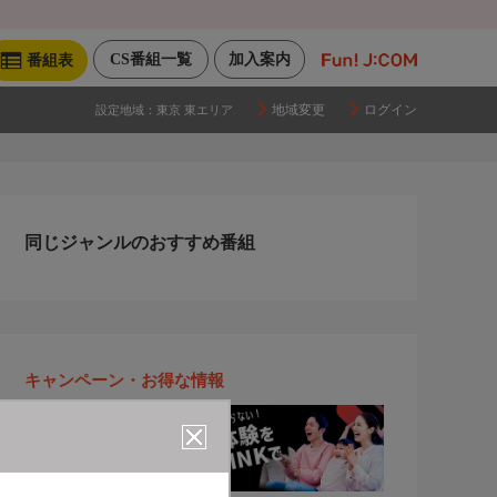
CS番組一覧
加入案内
番組表
地域変更
ログイン
設定地域：
東京 東エリア
同じジャンルのおすすめ番組
キャンペーン・お得な情報