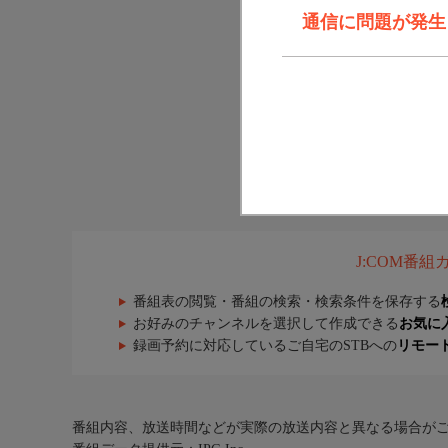
通信に問題が発生しま
J:COM番
番組表の閲覧・番組の検索・検索条件を保存する
お好みのチャンネルを選択して作成できる
お気に
録画予約に対応しているご自宅のSTBへの
リモー
番組内容、放送時間などが実際の放送内容と異なる場合が