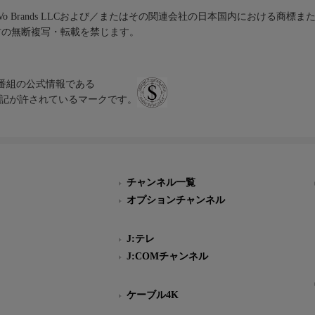
iVo Brands LLCおよび／またはその関連会社の日本国内における商標
材の無断複写・転載を禁じます。
、テレビ番組の公式情報である
スにのみ表記が許されているマークです。
チャンネル一覧
オプションチャンネル
J:テレ
J:COMチャンネル
ケーブル4K