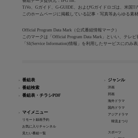
番組データ提供元：IPG Inc.
TiVo、Gガイド、G-GUIDE、およびGガイドロゴは、米国T
このホームページに掲載している記事・写真等あらゆる素
Official Program Data Mark（公式番組情報マーク）
このマークは「Official Program Data Mark」といい
「SI(Service Information)情報」を利用したサービ
番組表
ジャンル
番組検索
洋画
邦画
番組表・チラシPDF
海外ドラマ
国内ドラマ
マイメニュー
アジアドラマ
リモート録画予約
韓流まつり
お気に入りチャンネル
スポーツ
見たい番組一覧