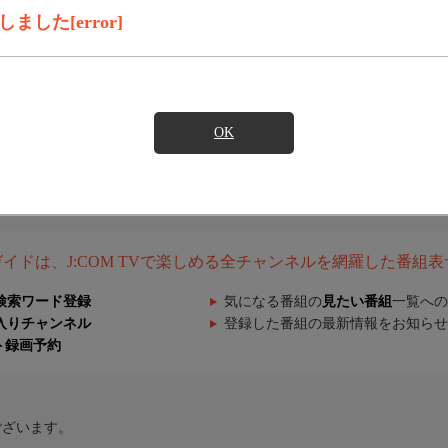
した[error]
OK
組ガイドは、J:COM TVで楽しめる全チャンネルを網羅した番組
検索ワード登録
気になる番組の
見たい番組
一覧への
入りチャンネル
登録した番組の最新情報をお知らせ
ト録画予約
ございます。