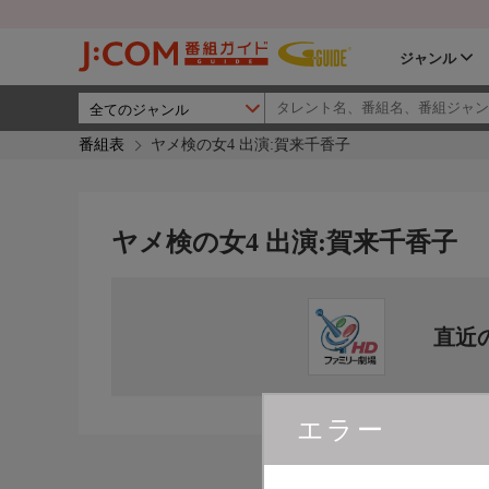
ジャンル
番組表
ヤメ検の女4 出演:賀来千香子
ヤメ検の女4 出演:賀来千香子
直近
エラー