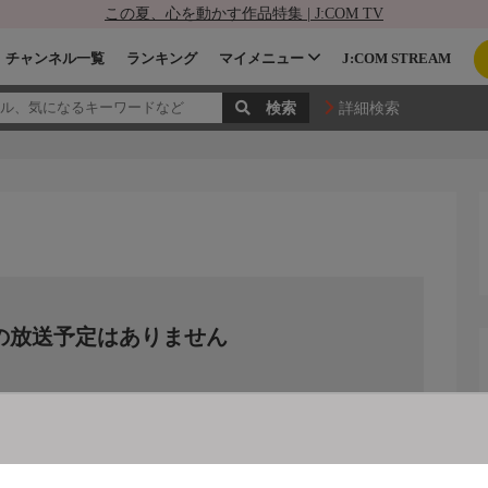
この夏、心を動かす作品特集 | J:COM TV
チャンネル一覧
ランキング
マイメニュー
J:COM STREAM
詳細検索
の放送予定はありません