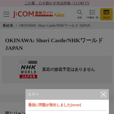
この夏、心を動かす作品特集 | J:COM TV
検索
CS番組一覧
番組表
番組表
OKINAWA: Shuri Castle/NHKワールド JAPAN
OKINAWA: Shuri Castle/NHKワールド
JAPAN
直近の放送予定はありません
エラー
通信に問題が発生しました[error]
同じジャンルのおすすめ番組