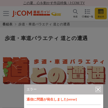
この夏、心を動かす作品特集 | J:COM TV
検索
CS番組一覧
番組表
番組表
歩道・車道バラエティ 道との遭遇
歩道・車道バラエティ 道との遭遇
エラー
通信に問題が発生しました[error]