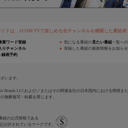
組ガイドは、J:COM TVで楽しめる全チャンネルを網羅した番組
検索ワード登録
気になる番組の
見たい番組
一覧への
入りチャンネル
登録した番組の最新情報をお知らせ
ト録画予約
ございます。
iVo Brands LLCおよび／またはその関連会社の日本国内における商標
材の無断複写・転載を禁じます。
、テレビ番組の公式情報である
スにのみ表記が許されているマークです。