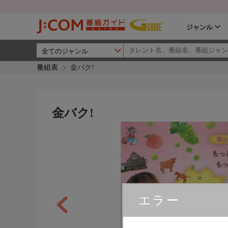
ジャンル
番組表
金バク!
金バク!
エラー