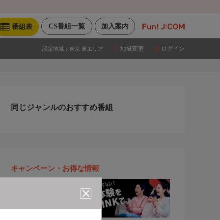
CS番組一覧
加入案内
番組表
地域変更
ログイン
設定地域：
東京 東エリア
同じジャンルのおすすめ番組
キャンペーン・お得な情報