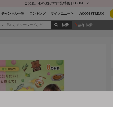
この夏、心を動かす作品特集 | J:COM TV
チャンネル一覧
ランキング
マイメニュー
J:COM STREAM
詳細検索