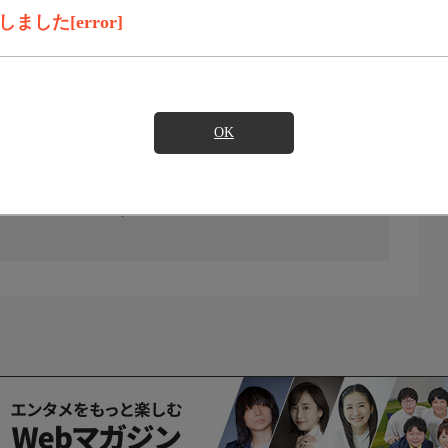
した[error]
OK
の放送予定はありません