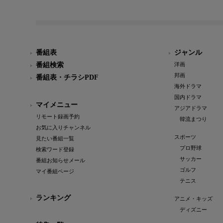
番組表
ジャンル
番組検索
洋画
邦画
番組表・チラシPDF
海外ドラマ
国内ドラマ
マイメニュー
アジアドラマ
リモート録画予約
韓流まつり
お気に入りチャンネル
スポーツ
見たい番組一覧
プロ野球
検索ワード登録
サッカー
番組お知らせメール
ゴルフ
マイ番組ページ
テニス
ランキング
アニメ・キッズ
ディズニー