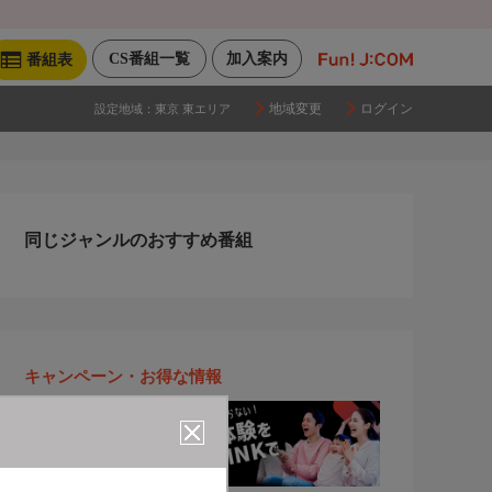
CS番組一覧
加入案内
番組表
地域変更
ログイン
設定地域：
東京 東エリア
同じジャンルのおすすめ番組
キャンペーン・お得な情報