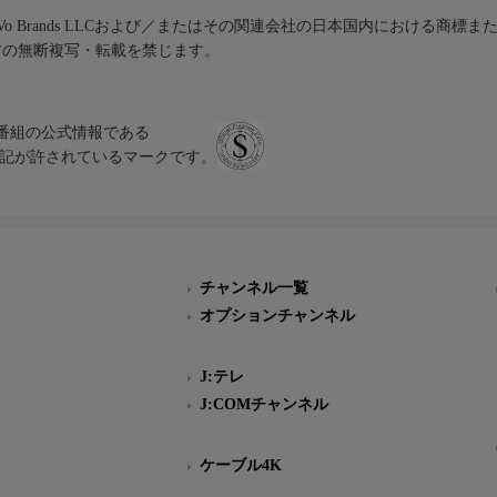
iVo Brands LLCおよび／またはその関連会社の日本国内における商標
材の無断複写・転載を禁じます。
、テレビ番組の公式情報である
スにのみ表記が許されているマークです。
チャンネル一覧
オプションチャンネル
J:テレ
J:COMチャンネル
ケーブル4K