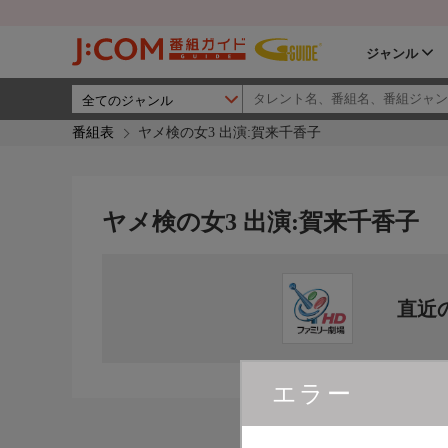
ジャンル
番組表
ヤメ検の女3 出演:賀来千香子
ヤメ検の女3 出演:賀来千香子
直近
エラー