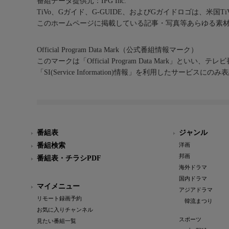
番組データ提供元：IPG Inc.
TiVo、Gガイド、G-GUIDE、およびGガイドロゴは、米国T
このホームページに掲載している記事・写真等あらゆる素
Official Program Data Mark（公式番組情報マーク）
このマークは「Official Program Data Mark」といい
「SI(Service Information)情報」を利用したサービ
番組表
ジャンル
番組検索
洋画
邦画
番組表・チラシPDF
海外ドラマ
国内ドラマ
マイメニュー
アジアドラマ
リモート録画予約
韓流まつり
お気に入りチャンネル
スポーツ
見たい番組一覧