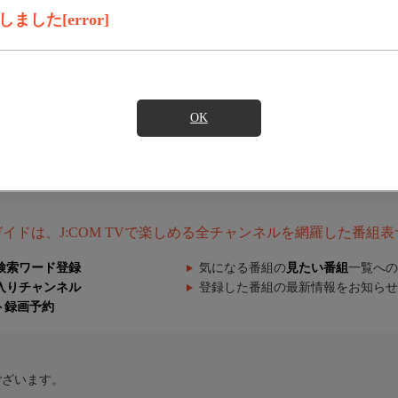
した[error]
OK
組ガイドは、J:COM TVで楽しめる全チャンネルを網羅した番組
検索ワード登録
気になる番組の
見たい番組
一覧への
入りチャンネル
登録した番組の最新情報をお知らせ
ト録画予約
ございます。