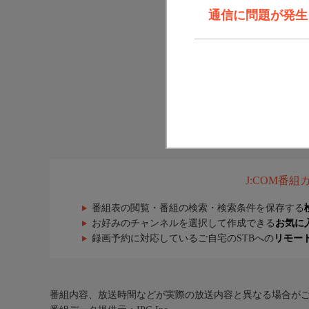
通信に問題が発生しま
J:COM番
番組表の閲覧・番組の検索・検索条件を保存する
お好みのチャンネルを選択して作成できる
お気に
録画予約に対応しているご自宅のSTBへの
リモー
番組内容、放送時間などが実際の放送内容と異なる場合が