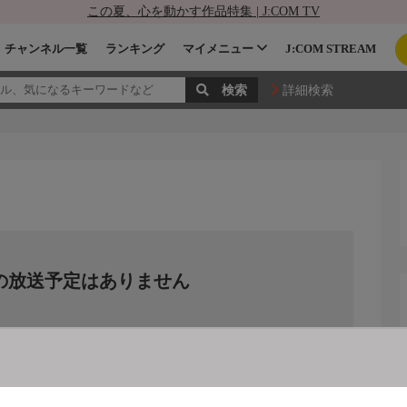
この夏、心を動かす作品特集 | J:COM TV
チャンネル一覧
ランキング
マイメニュー
J:COM STREAM
詳細検索
の放送予定はありません