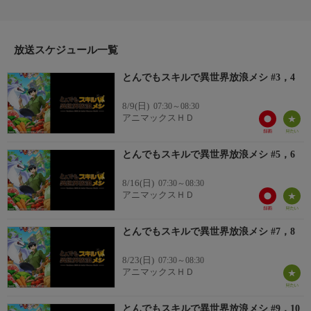
ある日突然異世界へと召喚された普通のサラリーマン、向田剛志
(ムコーダ)。異世界の住人となった彼の固有スキルは『ネットス
ーパー』という一見しょぼいものだった…。落胆するムコーダだ
ったが、実はこのスキルで取り寄せた現代の食品は…！？
放送スケジュール一覧
出演:内田雄馬、日野聡、木野日菜、他
とんでもスキルで異世界放浪メシ #3，4
原作:江口連/制作:2023年/全12話
8/9(日)
07:30～08:30
アニマックスＨＤ
とんでもスキルで異世界放浪メシ #5，6
8/16(日)
07:30～08:30
アニマックスＨＤ
とんでもスキルで異世界放浪メシ #7，8
8/23(日)
07:30～08:30
アニマックスＨＤ
とんでもスキルで異世界放浪メシ #9，10