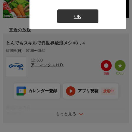
OK
直近の放送
とんでもスキルで異世界放浪メシ #3，4
8月9日(日)
07:30〜08:30
Ch.600
アニマックスＨＤ
カレンダー登録
アプリ視聴
放送中
番組詳細内容
もっと見る
番組内容
#3「過ぎた力は料理の為に」
#4「地図が無くては始まらない」