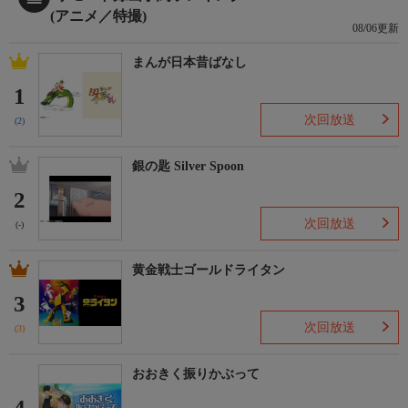
(アニメ／特撮)
08/06更新
まんが日本昔ばなし
1
次回放送
(2)
銀の匙 Silver Spoon
2
次回放送
(-)
黄金戦士ゴールドライタン
3
次回放送
(3)
おおきく振りかぶって
4