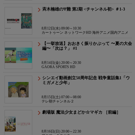
斉木楠雄のΨ難 第2期 <チャンネル初> ＃1-3
8月12日(水) 09:00～10:30
カートゥーン ネットワークHD 海外アニメ国内アニメ
【一挙放送】おおきく振りかぶって 〜夏の大会
編〜「次は？」 #1
8月14日(金) 20:00～20:30
GAORA SPORTS HD
シンエイ動画創立50周年記念 戦争童話集1「ウ
ミガメと少年」
8月15日(土) 07:00～08:00
テレ朝チャンネル２
劇場版 魔法少女まどか☆マギカ ［前編］
8月16日(日) 20:00～22:30