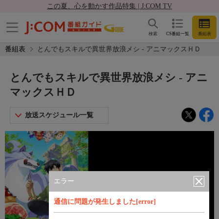
この夏、心を動かす作品特集 | J:COM TV
検索
CS番組一覧
番組表
番組表
とんでもスキルで異世界放浪メシ - アニマックスＨＤ
とんでもスキルで異世界放浪メシ - アニ
マックスＨＤ
放送スケジュール一覧
エラー
通信に問題が発生しました[error]