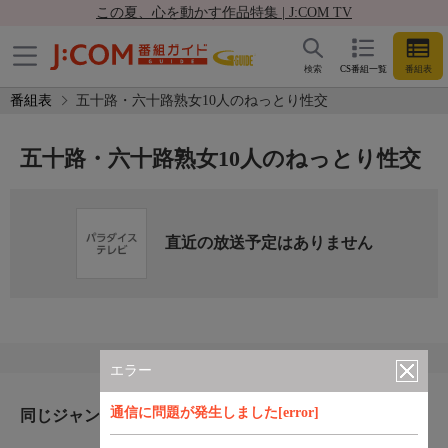
この夏、心を動かす作品特集 | J:COM TV
検索
CS番組一覧
番組表
番組表
五十路・六十路熟女10人のねっとり性交
五十路・六十路熟女10人のねっとり性交
直近の放送予定はありません
エラー
通信に問題が発生しました[error]
同じジャンルのおすすめ番組