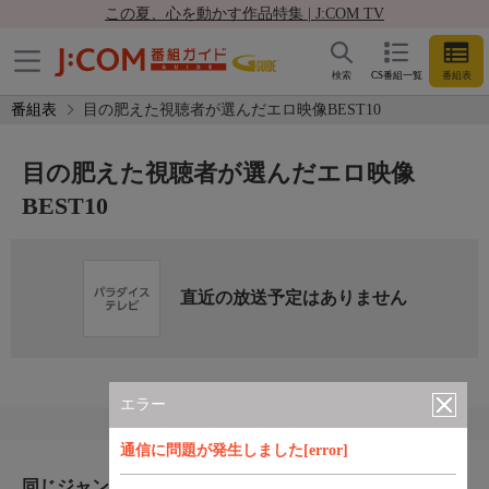
この夏、心を動かす作品特集 | J:COM TV
検索
CS番組一覧
番組表
番組表
目の肥えた視聴者が選んだエロ映像BEST10
目の肥えた視聴者が選んだエロ映像
BEST10
直近の放送予定はありません
エラー
通信に問題が発生しました[error]
同じジャンルのおすすめ番組