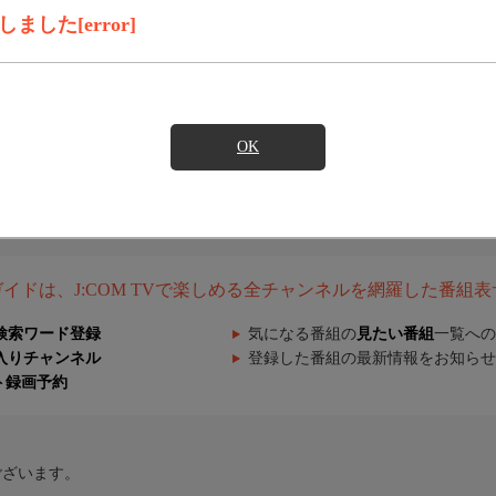
した[error]
OK
組ガイドは、J:COM TVで楽しめる全チャンネルを網羅した番組
検索ワード登録
気になる番組の
見たい番組
一覧への
入りチャンネル
登録した番組の最新情報をお知らせ
ト録画予約
ございます。