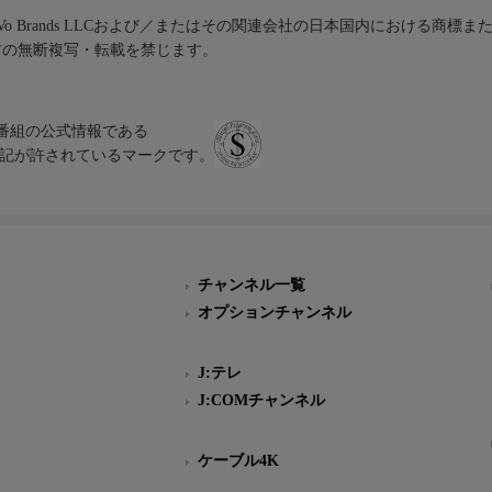
iVo Brands LLCおよび／またはその関連会社の日本国内における商標
材の無断複写・転載を禁じます。
、テレビ番組の公式情報である
スにのみ表記が許されているマークです。
チャンネル一覧
オプションチャンネル
J:テレ
J:COMチャンネル
ケーブル4K