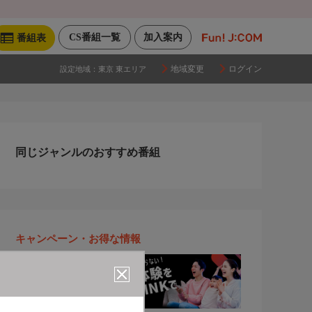
CS番組一覧
加入案内
番組表
地域変更
ログイン
設定地域：
東京 東エリア
同じジャンルのおすすめ番組
キャンペーン・お得な情報