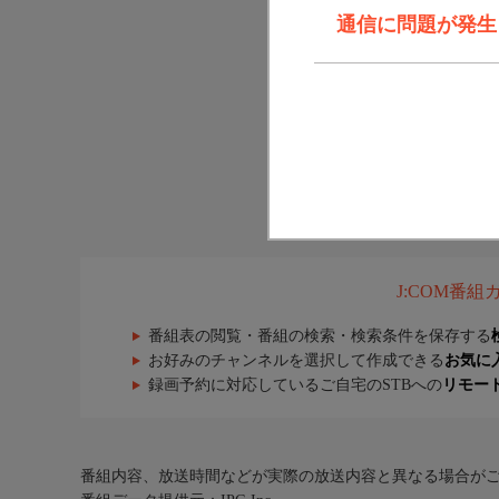
通信に問題が発生しま
J:COM番
番組表の閲覧・番組の検索・検索条件を保存する
お好みのチャンネルを選択して作成できる
お気に
録画予約に対応しているご自宅のSTBへの
リモー
番組内容、放送時間などが実際の放送内容と異なる場合が