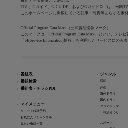
番組データ提供元：IPG Inc.
TiVo、Gガイド、G-GUIDE、およびGガイドロゴは、米国T
このホームページに掲載している記事・写真等あらゆる素
Official Program Data Mark（公式番組情報マーク）
このマークは「Official Program Data Mark」といい
「SI(Service Information)情報」を利用したサービ
番組表
ジャンル
番組検索
洋画
邦画
番組表・チラシPDF
海外ドラマ
国内ドラマ
マイメニュー
アジアドラマ
リモート録画予約
韓流まつり
お気に入りチャンネル
スポーツ
見たい番組一覧