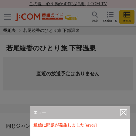
この夏、心を動かす作品特集 | J:COM TV
検索
CS番組一覧
番組表
番組表
若尾綾香のひとり旅 下部温泉
若尾綾香のひとり旅 下部温泉
直近の放送予定はありません
エラー
通信に問題が発生しました[error]
同じジャンルのおすすめ番組