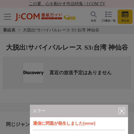
この夏、心を動かす作品特集 | J:COM TV
検索
CS番組一覧
番組表
番組表
大脱出!サバイバルレース S3:台湾 神仙谷
大脱出!サバイバルレース S3:台湾 神仙谷
直近の放送予定はありません
エラー
通信に問題が発生しました[error]
同じジャンルのおすすめ番組