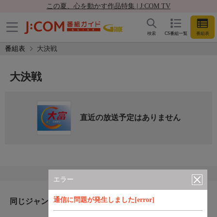
この夏、心を動かす作品特集 | J:COM TV
検索
CS番組一覧
番組表
番組表
大決戦
大決戦
直近の放送予定はありません
エラー
通信に問題が発生しました[error]
同じジャンルのおすすめ番組