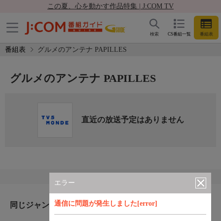
この夏、心を動かす作品特集 | J:COM TV
検索
CS番組一覧
番組表
番組表
グルメのアンテナ PAPILLES
グルメのアンテナ PAPILLES
直近の放送予定はありません
エラー
通信に問題が発生しました[error]
同じジャンルのおすすめ番組