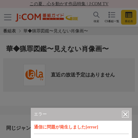
この夏、心を動かす作品特集 | J:COM TV
検索
CS番組一覧
番組表
番組表
華◆猟罪図鑑〜見えない肖像画〜
華◆猟罪図鑑〜見えない肖像画〜
直近の放送予定はありません
エラー
通信に問題が発生しました[error]
同じジャンルのおすすめ番組