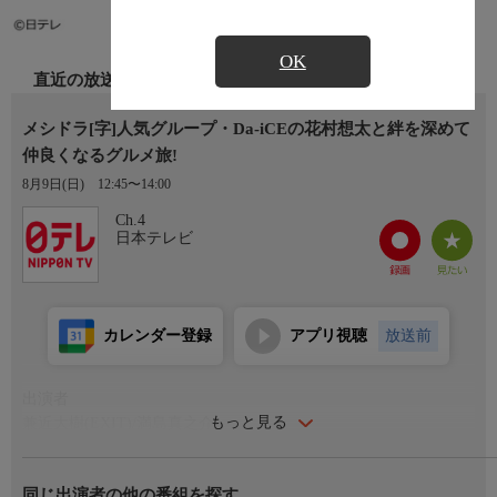
OK
直近の放送
メシドラ[字]人気グループ・Da-iCEの花村想太と絆を深めて
仲良くなるグルメ旅!
8月9日(日)
12:45〜14:00
Ch.4
日本テレビ
カレンダー登録
アプリ視聴
放送前
出演者
もっと見る
兼近大樹(EXIT)/満島真之介
ゲスト:花村想太(Da-iCE)
同じ出演者の他の番組を探す
番組内容