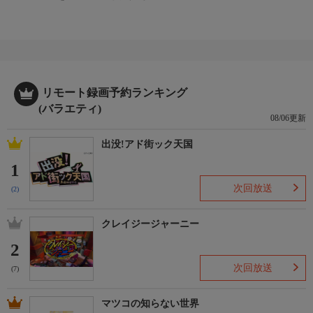
リモート録画予約ランキング
(バラエティ)
08/06更新
出没!アド街ック天国
1
次回放送
(2)
クレイジージャーニー
2
次回放送
(7)
マツコの知らない世界