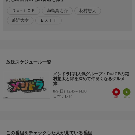
４オクターブの高音ボイスが魅力!Da-iCEの花村想太が、メシド
Ｄａ−ｉＣＥ
満島真之介
花村想太
ラに参戦！★花村の大好物納豆を求めて…にぎりたての納豆おに
ぎりを爆食！★デビュー秘話や、苦労時代の裏話…Da-iCEは、平
兼近大樹
ＥＸＩＴ
社員が勝手に作ったグループだった!?★「CITRUS」大ヒットの
裏側、ソロ活動で感じたグループへの思いなど、本音トークも
続々！★地元民オススメ、富岡市のソウルフード・中身がちくわ
の“ほるもん揚げ”とは★パター対決も
放送スケジュール一覧
メシドラ[字]人気グループ・Da-iCEの花
村想太と絆を深めて仲良くなるグルメ
旅!
8/9(日)
12:45～14:00
日本テレビ
この番組をチェックした人が見ている番組