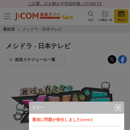
この夏、心を動かす作品特集 | J:COM TV
検索
CS番組一覧
番組表
番組表
メシドラ - 日本テレビ
メシドラ - 日本テレビ
放送スケジュール一覧
エラー
通信に問題が発生しました[error]