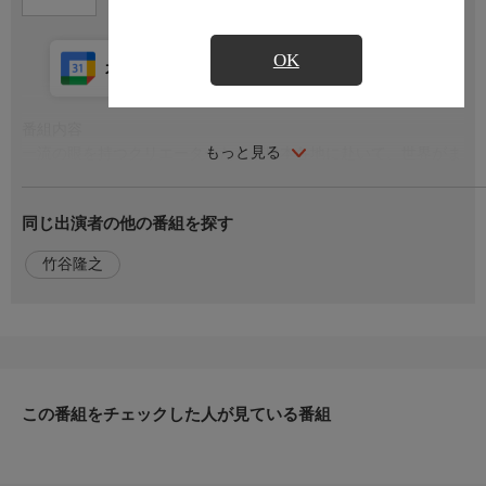
OK
カレンダー登録
アプリ視聴
放送中
番組内容
もっと見る
一流の眼を持つクリエーターたちが日本各地に赴いて、世界がま
だ気づいていない複雑で豊かな物語を持つ〈デザインの宝物〉を
探し出し、新しい光を当てるプロジェクト。70年ほど前までさか
同じ出演者の他の番組を探す
んだったニシン漁。船大工たちが彫刻を施した漁船は、北海道生
まれの竹谷隆之さんにとって強烈な憧れ。縄文を思わせる渦巻き
竹谷隆之
模様に漁師の心意気を見る。
出演者
【出演】造形作家…竹谷隆之
この番組をチェックした人が見ている番組