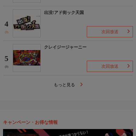
出没!アド街ック天国
4
次回放送
(3)
クレイジージャーニー
5
次回放送
(9)
もっと見る
キャンペーン・お得な情報