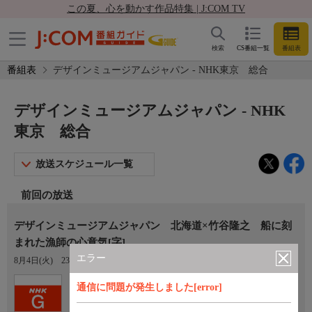
この夏、心を動かす作品特集 | J:COM TV
検索
CS番組一覧
番組表
番組表
デザインミュージアムジャパン - NHK東京 総合
デザインミュージアムジャパン - NHK
東京 総合
放送スケジュール一覧
前回の放送
デザインミュージアムジャパン 北海道×竹谷隆之 船に刻
まれた漁師の心意気[字]
エラー
8月4日(火)
23:45〜23:50
Ch.1
通信に問題が発生しました[error]
NHK東京 総合