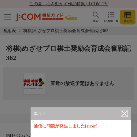
この夏、心を動かす作品特集 | J:COM TV
検索
CS番組一覧
番組表
番組表
将棋)めざせプロ棋士奨励会育成会奮戦記362
将棋)めざせプロ棋士奨励会育成会奮戦記
362
直近の放送予定はありません
エラー
通信に問題が発生しました[error]
同じジャンルのおすすめ番組