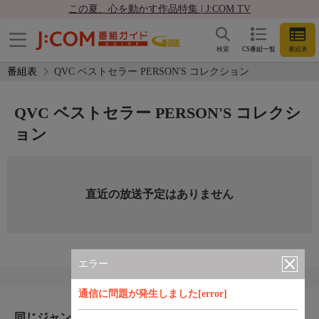
この夏、心を動かす作品特集 | J:COM TV
検索
CS番組一覧
番組表
番組表
QVC ベストセラー PERSON'S コレクション
QVC ベストセラー PERSON'S コレクシ
ョン
直近の放送予定はありません
エラー
通信に問題が発生しました[error]
同じジャンルのおすすめ番組