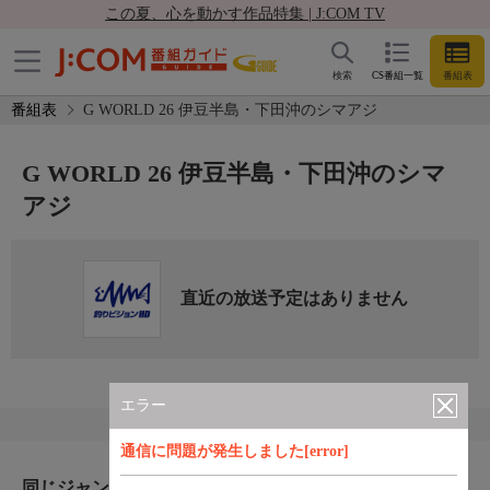
この夏、心を動かす作品特集 | J:COM TV
検索
CS番組一覧
番組表
番組表
G WORLD 26 伊豆半島・下田沖のシマアジ
G WORLD 26 伊豆半島・下田沖のシマ
アジ
直近の放送予定はありません
エラー
通信に問題が発生しました[error]
同じジャンルのおすすめ番組