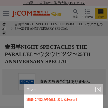
この夏、心を動かす作品特集 | J:COM TV
検索
CS番組一覧
番組表
番
吉田羊NIGHT SPECTACLES THE PARALLEL〜ウタウヒツ
組
ジ〜25TH ANNIVERSARY SPECIAL
表
吉田羊NIGHT SPECTACLES THE
PARALLEL〜ウタウヒツジ〜25TH
ANNIVERSARY SPECIAL
直近の放送予定はありません
エラー
通信に問題が発生しました[error]