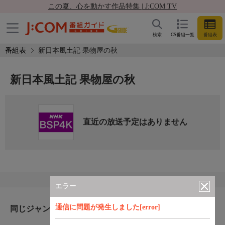
この夏、心を動かす作品特集 | J:COM TV
検索
CS番組一覧
番組表
番組表
新日本風土記 果物屋の秋
新日本風土記 果物屋の秋
直近の放送予定はありません
エラー
通信に問題が発生しました[error]
同じジャンルのおすすめ番組