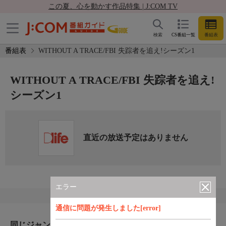
この夏、心を動かす作品特集 | J:COM TV
検索
CS番組一覧
番組表
番組表
WITHOUT A TRACE/FBI 失踪者を追え!シーズン1
WITHOUT A TRACE/FBI 失踪者を追え!
シーズン1
直近の放送予定はありません
エラー
通信に問題が発生しました[error]
同じジャンルのおすすめ番組