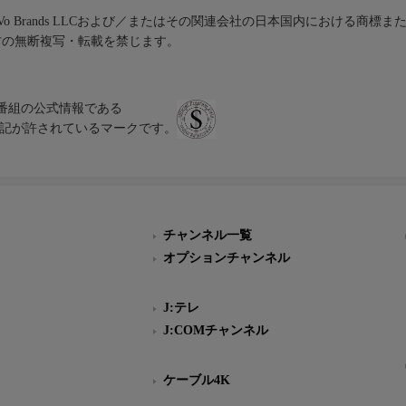
iVo Brands LLCおよび／またはその関連会社の日本国内における商標
材の無断複写・転載を禁じます。
、テレビ番組の公式情報である
スにのみ表記が許されているマークです。
チャンネル一覧
オプションチャンネル
J:テレ
J:COMチャンネル
ケーブル4K