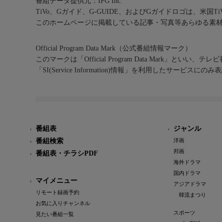
番組データ提供元：IPG Inc.
TiVo、Gガイド、G-GUIDE、およびGガイドロゴは、米国T
このホームページに掲載している記事・写真等あらゆる素
Official Program Data Mark（公式番組情報マーク）
このマークは「Official Program Data Mark」といい
「SI(Service Information)情報」を利用したサービ
番組表
ジャンル
番組検索
洋画
邦画
番組表・チラシPDF
海外ドラマ
国内ドラマ
マイメニュー
アジアドラマ
リモート録画予約
韓流まつり
お気に入りチャンネル
スポーツ
見たい番組一覧