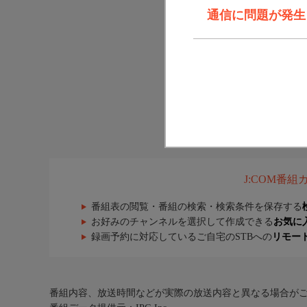
通信に問題が発生しま
J:COM番
番組表の閲覧・番組の検索・検索条件を保存する
お好みのチャンネルを選択して作成できる
お気に
録画予約に対応しているご自宅のSTBへの
リモー
番組内容、放送時間などが実際の放送内容と異なる場合が