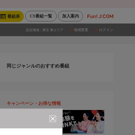
CS番組一覧
加入案内
番組表
地域変更
ログイン
設定地域：
東京 東エリア
同じジャンルのおすすめ番組
キャンペーン・お得な情報