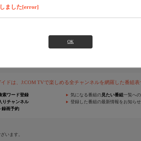
した[error]
OK
組ガイドは、J:COM TVで楽しめる全チャンネルを網羅した番組
検索ワード登録
気になる番組の
見たい番組
一覧への
入りチャンネル
登録した番組の最新情報をお知らせ
ト録画予約
ございます。