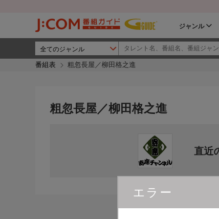
ジャンル
番組表
粗忽長屋／柳田格之進
粗忽長屋／柳田格之進
直近
エラー