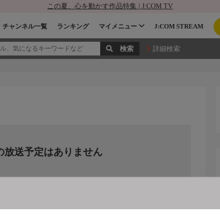
この夏、心を動かす作品特集 | J:COM TV
チャンネル一覧
ランキング
マイメニュー
J:COM STREAM
詳細検索
の放送予定はありません