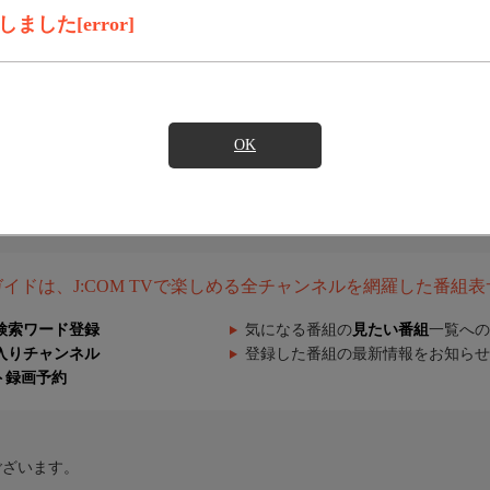
した[error]
OK
組ガイドは、J:COM TVで楽しめる全チャンネルを網羅した番組
検索ワード登録
気になる番組の
見たい番組
一覧への
入りチャンネル
登録した番組の最新情報をお知らせ
ト録画予約
ございます。