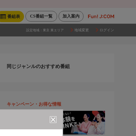
CS番組一覧
加入案内
番組表
地域変更
ログイン
設定地域：
東京 東エリア
同じジャンルのおすすめ番組
キャンペーン・お得な情報