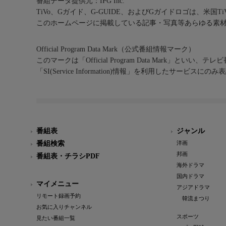
番組データ提供元：IPG Inc.
TiVo、Gガイド、G-GUIDE、およびGガイドロゴは、米国T
このホームページに掲載している記事・写真等あらゆる素
Official Program Data Mark（公式番組情報マーク）
このマークは「Official Program Data Mark」といい
「SI(Service Information)情報」を利用したサービ
番組表
ジャンル
番組検索
洋画
邦画
番組表・チラシPDF
海外ドラマ
国内ドラマ
マイメニュー
アジアドラマ
リモート録画予約
韓流まつり
お気に入りチャンネル
スポーツ
見たい番組一覧