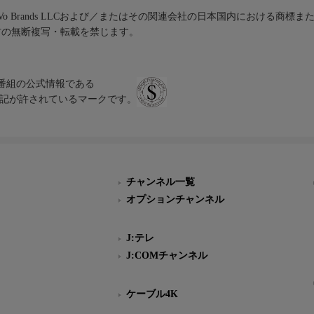
iVo Brands LLCおよび／またはその関連会社の日本国内における商標
材の無断複写・転載を禁じます。
、テレビ番組の公式情報である
スにのみ表記が許されているマークです。
チャンネル一覧
オプションチャンネル
J:テレ
J:COMチャンネル
ケーブル4K