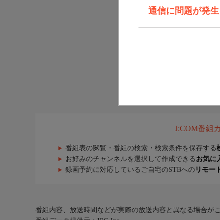
通信に問題が発生しま
J:COM番
番組表の閲覧・番組の検索・検索条件を保存する
お好みのチャンネルを選択して作成できる
お気に
録画予約に対応しているご自宅のSTBへの
リモー
番組内容、放送時間などが実際の放送内容と異なる場合が