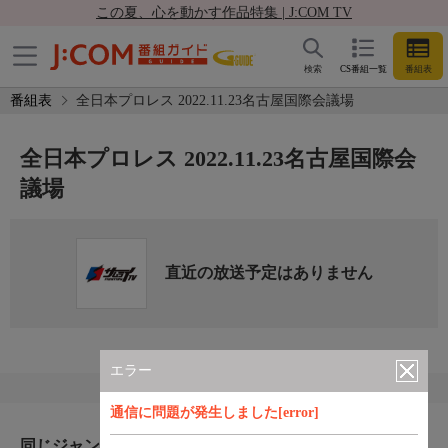
この夏、心を動かす作品特集 | J:COM TV
検索
CS番組一覧
番組表
番組表
全日本プロレス 2022.11.23名古屋国際会議場
全日本プロレス 2022.11.23名古屋国際会
議場
直近の放送予定はありません
エラー
通信に問題が発生しました[error]
同じジャンルのおすすめ番組