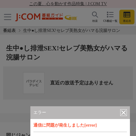
この夏、心を動かす作品特集 | J:COM TV
検索
CS番組一覧
番組表
番組表
生中●し排泄SEX!セレブ美熟女がハマる浣腸サロン
生中●し排泄SEX!セレブ美熟女がハマる
浣腸サロン
直近の放送予定はありません
エラー
通信に問題が発生しました[error]
同じジャンルのおすすめ番組