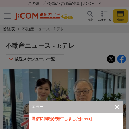
この夏、心を動かす作品特集 | J:COM TV
検索
CS番組一覧
番組表
番組表
不動産ニュース - J:テレ
不動産ニュース - J:テレ
放送スケジュール一覧
エラー
通信に問題が発生しました[error]