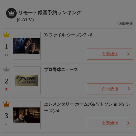
リモート録画予約ランキング
(CATV)
08/06更新
X-ファイル シーズン7～8
1
次回放送
(-)
プロ野球ニュース
2
次回放送
(1)
エレメンタリー ホームズ&ワトソン in NY シ
ーズン4
3
次回放送
(2)