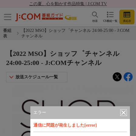
この夏、心を動かす作品特集 | J:COM TV
検索
CS番組一覧
番組表
番組
【2022 MSO】ショッフ゜チャンネル 24:00-25:00 - J:COM
表
チャンネル
【2022 MSO】ショッフ゜チャンネル
24:00-25:00 - J:COMチャンネル
放送スケジュール一覧
エラー
通信に問題が発生しました[error]