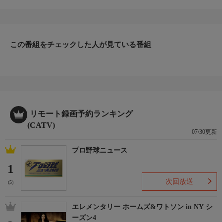
ファッション、ビューティー、ホームグッズ、グルメなど、バイ
ヤーが厳選した商品を24時間ご紹介。世界中の逸品に出会う喜び
を生放送ならではの臨場感と一緒にお楽しみください。
＊ライブ放送につき、番組および商品内容に変更が生じる場合も
この番組をチェックした人が見ている番組
ございます。
ＨＰ：https://www.shopch.jp
リモート録画予約ランキング
(CATV)
07/30更新
プロ野球ニュース
1
次回放送
(5)
エレメンタリー ホームズ&ワトソン in NY シ
ーズン4