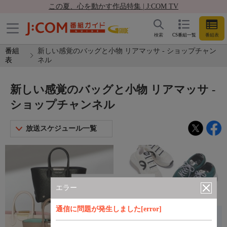
この夏、心を動かす作品特集 | J:COM TV
検索
CS番組一覧
番組表
番組
新しい感覚のバッグと小物 リアマッサ - ショップチャン
表
ネル
新しい感覚のバッグと小物 リアマッサ -
ショップチャンネル
放送スケジュール一覧
エラー
通信に問題が発生しました[error]