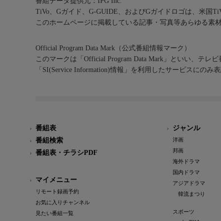
番組データ提供元：IPG Inc.
TiVo、Gガイド、G-GUIDE、およびGガイドロゴは、米国T
このホームページに掲載している記事・写真等あらゆる素
Official Program Data Mark（公式番組情報マーク）
このマークは「Official Program Data Mark」といい
「SI(Service Information)情報」を利用したサービ
番組表
ジャンル
番組検索
洋画
邦画
番組表・チラシPDF
海外ドラマ
国内ドラマ
マイメニュー
アジアドラマ
リモート録画予約
韓流まつり
お気に入りチャンネル
スポーツ
見たい番組一覧