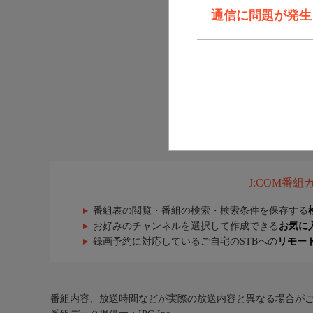
通信に問題が発生しま
J:COM番
番組表の閲覧・番組の検索・検索条件を保存する
お好みのチャンネルを選択して作成できる
お気に
録画予約に対応しているご自宅のSTBへの
リモー
番組内容、放送時間などが実際の放送内容と異なる場合が