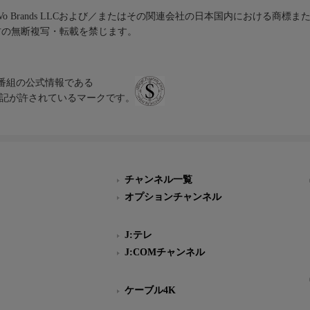
iVo Brands LLCおよび／またはその関連会社の日本国内における商標
材の無断複写・転載を禁じます。
、テレビ番組の公式情報である
スにのみ表記が許されているマークです。
チャンネル一覧
オプションチャンネル
J:テレ
J:COMチャンネル
ケーブル4K