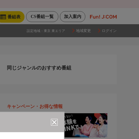
CS番組一覧
加入案内
番組表
地域変更
ログイン
設定地域：
東京 東エリア
同じジャンルのおすすめ番組
キャンペーン・お得な情報