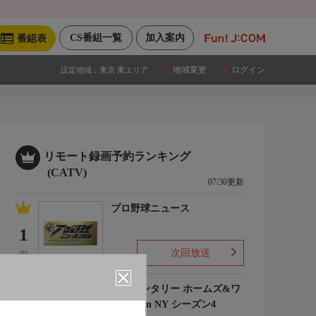
CS番組一覧
加入案内
番組表
地域変更
ログイン
設定地域：
東京 東エリア
リモート録画予約ランキング
(CATV)
07/30更新
プロ野球ニュース
1
次回放送
(5)
エレメンタリー ホームズ&ワ
トソン in NY シーズン4
2