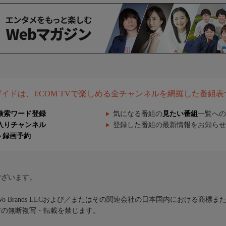
組ガイドは、J:COM TVで楽しめる全チャンネルを網羅した番組
検索ワード登録
気になる番組の
見たい番組
一覧への
入りチャンネル
登録した番組の最新情報をお知らせ
ト録画予約
ございます。
iVo Brands LLCおよび／またはその関連会社の日本国内における商標
材の無断複写・転載を禁じます。