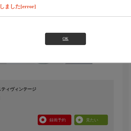
した[error]
OK
スティヴィンテージ
録画予約
見たい