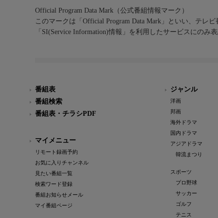
Official Program Data Mark（公式番組情報マーク）
このマークは「Official Program Data Mark」といい
「SI(Service Information)情報」を利用したサービ
番組表
ジャンル
番組検索
洋画
邦画
番組表・チラシPDF
海外ドラマ
国内ドラマ
マイメニュー
アジアドラマ
リモート録画予約
韓流まつり
お気に入りチャンネル
スポーツ
見たい番組一覧
プロ野球
検索ワード登録
サッカー
番組お知らせメール
ゴルフ
マイ番組ページ
テニス