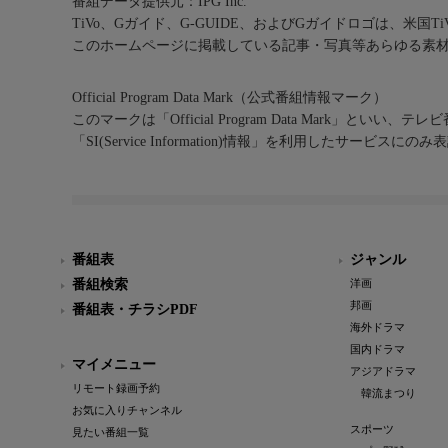
番組データ提供元：IPG Inc.
TiVo、Gガイド、G-GUIDE、およびGガイドロゴは、米国T
このホームページに掲載している記事・写真等あらゆる素
Official Program Data Mark（公式番組情報マーク）
このマークは「Official Program Data Mark」といい
「SI(Service Information)情報」を利用したサービ
番組表
ジャンル
番組検索
洋画
邦画
番組表・チラシPDF
海外ドラマ
国内ドラマ
マイメニュー
アジアドラマ
リモート録画予約
韓流まつり
お気に入りチャンネル
スポーツ
見たい番組一覧