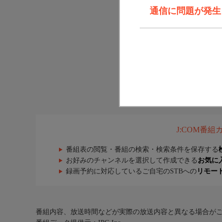
通信に問題が発生しま
J:COM番
番組表の閲覧・番組の検索・検索条件を保存する
お好みのチャンネルを選択して作成できる
お気に
録画予約に対応しているご自宅のSTBへの
リモー
番組内容、放送時間などが実際の放送内容と異なる場合が