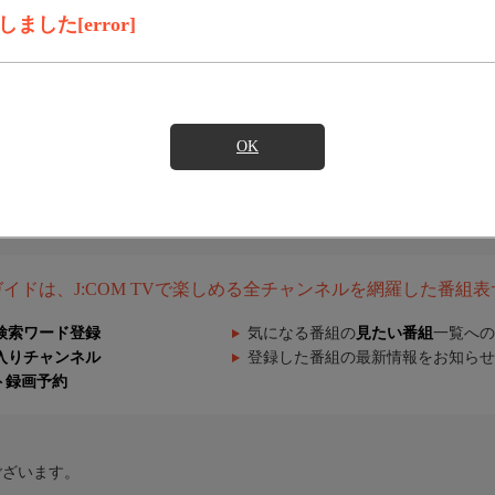
した[error]
OK
組ガイドは、J:COM TVで楽しめる全チャンネルを網羅した番組
検索ワード登録
気になる番組の
見たい番組
一覧への
入りチャンネル
登録した番組の最新情報をお知らせ
ト録画予約
ございます。