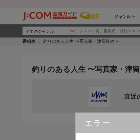
ジャンル
番組表
釣りのある人生 〜写真家・津留崎健〜
釣りのある人生 〜写真家・津
直近
エラー