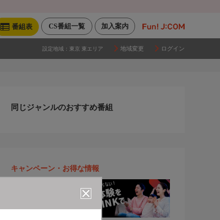
CS番組一覧
加入案内
番組表
地域変更
ログイン
設定地域：
東京 東エリア
同じジャンルのおすすめ番組
キャンペーン・お得な情報