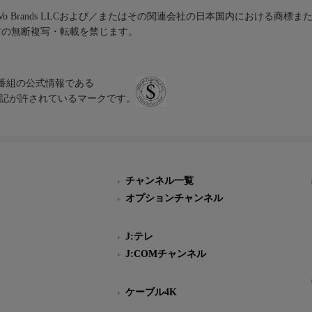
iVo Brands LLCおよび／またはその関連会社の日本国内における商標
材の無断複写・転載を禁じます。
、テレビ番組の公式情報である
スにのみ表記が許されているマークです。
チャンネル一覧
オプションチャンネル
J:テレ
J:COMチャンネル
ケーブル4K