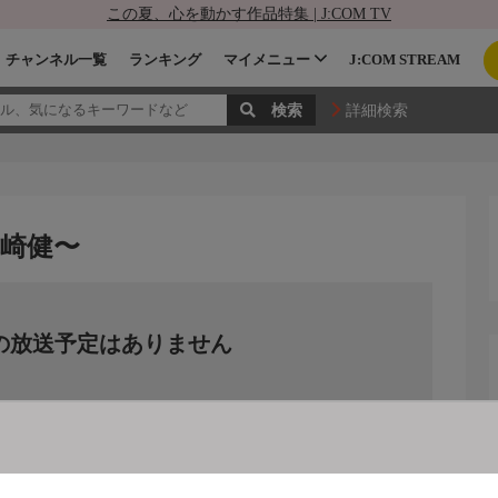
この夏、心を動かす作品特集 | J:COM TV
チャンネル一覧
ランキング
マイメニュー
J:COM STREAM
詳細検索
留崎健〜
の放送予定はありません