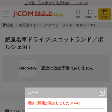
この夏、心を動かす作品特集 | J:COM TV
検索
CS番組一覧
番組表
番組表
絶景名車ドライブ:スコットランド／ポルシェ911
絶景名車ドライブ:スコットランド／ポ
ルシェ911
直近の放送予定はありません
エラー
通信に問題が発生しました[error]
同じジャンルのおすすめ番組