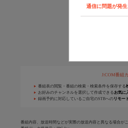
通信に問題が発生しま
J:COM番
番組表の閲覧・番組の検索・検索条件を保存する
お好みのチャンネルを選択して作成できる
お気に
録画予約に対応しているご自宅のSTBへの
リモー
番組内容、放送時間などが実際の放送内容と異なる場合が