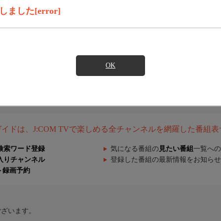
した[error]
OK
組ガイドは、J:COM TVで楽しめる全チャンネルを網羅した番組
検索ワード登録
気になる番組の
見たい番組
一覧への
入りチャンネル
登録した番組の最新情報をお知らせ
ト録画予約
ございます。