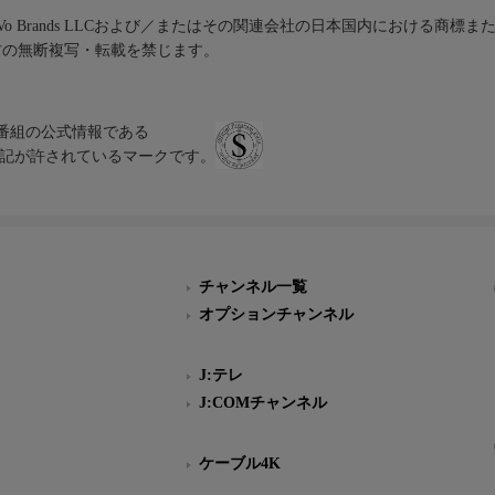
iVo Brands LLCおよび／またはその関連会社の日本国内における商標
材の無断複写・転載を禁じます。
、テレビ番組の公式情報である
スにのみ表記が許されているマークです。
チャンネル一覧
オプションチャンネル
J:テレ
J:COMチャンネル
ケーブル4K