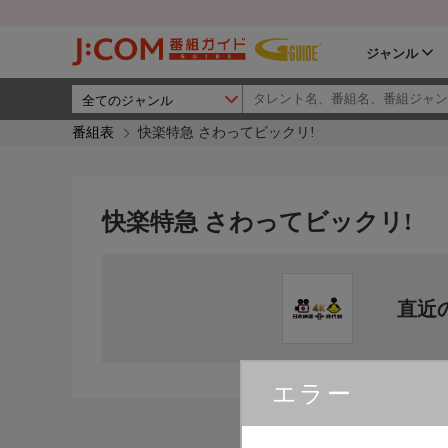
ジャンル
番組表
快楽特急 さわってビックリ!
快楽特急 さわってビックリ!
直近
エラー