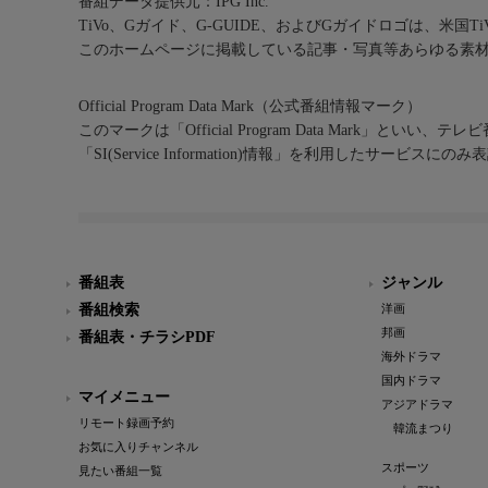
番組データ提供元：IPG Inc.
TiVo、Gガイド、G-GUIDE、およびGガイドロゴは、米国T
このホームページに掲載している記事・写真等あらゆる素
Official Program Data Mark（公式番組情報マーク）
このマークは「Official Program Data Mark」といい
「SI(Service Information)情報」を利用したサービ
番組表
ジャンル
番組検索
洋画
邦画
番組表・チラシPDF
海外ドラマ
国内ドラマ
マイメニュー
アジアドラマ
リモート録画予約
韓流まつり
お気に入りチャンネル
スポーツ
見たい番組一覧