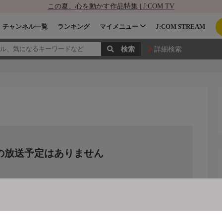
この夏、心を動かす作品特集 | J:COM TV
チャンネル一覧
ランキング
マイメニュー
J:COM STREAM
詳細検索
の放送予定はありません