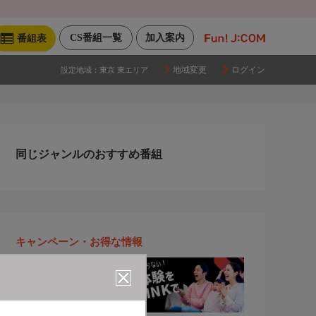
CS番組一覧
加入案内
番組表
地域変更
ログイン
設定地域：
東京 東エリア
同じジャンルのおすすめ番組
キャンペーン・お得な情報