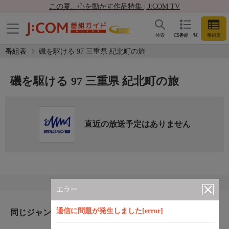
この夏、心を動かす作品特集 | J:COM TV
検索
CS番組一覧
番組表
番組表
磯を駆ける 97 三重県 紀北町の旅
磯を駆ける 97 三重県 紀北町の旅
直近の放送予定はありません
エラー
通信に問題が発生しました[error]
同じジャンルのおすすめ番組