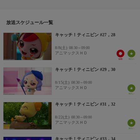
ローミーはいとこが営むベーカリーで暮らす、明るく元気いっぱ
いな小学5年生の女の子。でも実は、魔法の世界エモーション王
国から地球にやってきたプリンセス！ある日突然、王国で管理さ
れていた手のひらサイズの妖精、ティニピンたちが地球に飛んで
放送スケジュール一覧
行っちゃった！＜出演:田中ちえ美、引坂理絵、中島愛、他/制
キャッチ！ティニピン #27，28
作:2020年/全52話＞
8/8(土)
08:30～09:00
アニマックスＨＤ
キャッチ！ティニピン #29，30
8/15(土)
08:30～09:00
アニマックスＨＤ
キャッチ！ティニピン #31，32
8/22(土)
08:30～09:00
アニマックスＨＤ
キャッチ！ティニピン #33，34