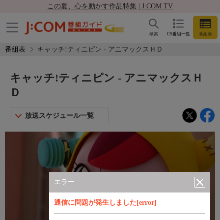
この夏、心を動かす作品特集 | J:COM TV
検索
CS番組一覧
番組表
番組表
キャッチ!ティニピン - アニマックスＨＤ
キャッチ!ティニピン - アニマックスＨ
Ｄ
放送スケジュール一覧
エラー
通信に問題が発生しました[error]