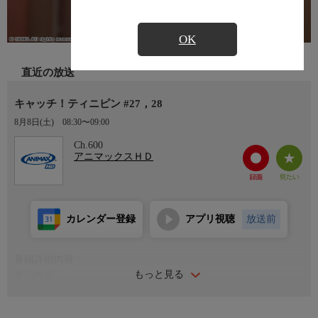
OK
直近の放送
キャッチ！ティニピン #27，28
8月8日(土)
08:30〜09:00
Ch.600
アニマックスＨＤ
カレンダー登録
アプリ視聴
放送前
番組詳細内容
もっと見る
番組内容
#27「イタズラ大好き！ワルピン参上」
#28「ガタピンの復讐！」