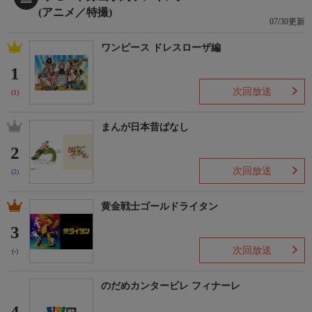
(アニメ／特撮)
07/30更新
ワンピース ドレスローザ編
1
次回放送
(1)
まんが日本昔ばなし
2
次回放送
(2)
黄金戦士ゴールドライタン
3
次回放送
(-)
のだめカンタービレ フィナーレ
4