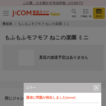
この夏、心を動かす作品特集 | J:COM TV
検索
CS番組一覧
番組表
番組表
もふもふモフモフ ねこの楽園 ミニ
もふもふモフモフ ねこの楽園 ミニ
直近の放送予定はありません
エラー
通信に問題が発生しました[error]
同じジャンルのおすすめ番組