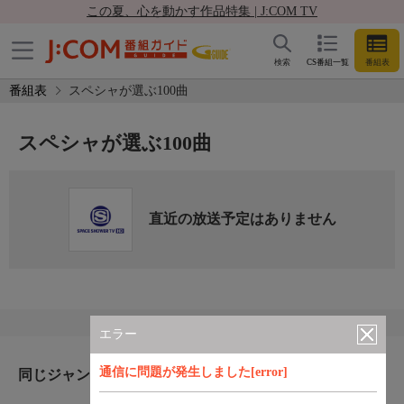
この夏、心を動かす作品特集 | J:COM TV
検索
CS番組一覧
番組表
番組表
スペシャが選ぶ100曲
スペシャが選ぶ100曲
直近の放送予定はありません
エラー
通信に問題が発生しました[error]
同じジャンルのおすすめ番組