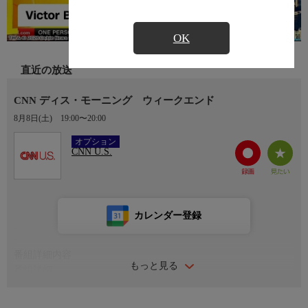
OK
直近の放送
CNN ディス・モーニング ウィークエンド
8月8日(土)
19:00〜20:00
Ch.304
オプション
CNN U.S.
カレンダー登録
番組詳細内容
もっと見る
番組詳細
アメリカの「朝」を直送。最新ニュースを伝えるモーニング・ワ
イド。