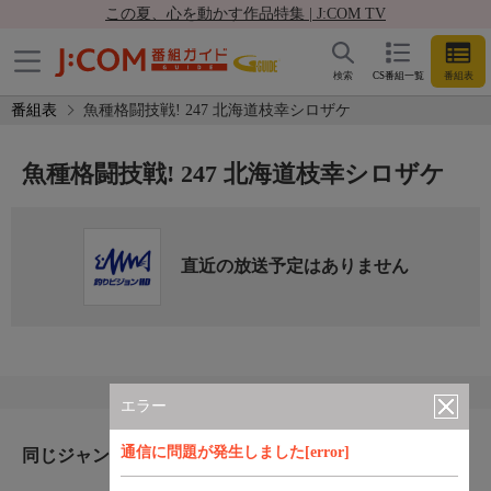
この夏、心を動かす作品特集 | J:COM TV
検索
CS番組一覧
番組表
番組表
魚種格闘技戦! 247 北海道枝幸シロザケ
魚種格闘技戦! 247 北海道枝幸シロザケ
直近の放送予定はありません
エラー
通信に問題が発生しました[error]
同じジャンルのおすすめ番組