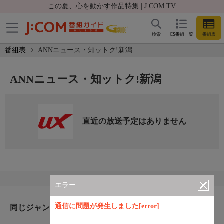
この夏、心を動かす作品特集 | J:COM TV
検索
CS番組一覧
番組表
番組表
ANNニュース・知ットク!新潟
ANNニュース・知ットク!新潟
直近の放送予定はありません
エラー
通信に問題が発生しました[error]
同じジャンルのおすすめ番組