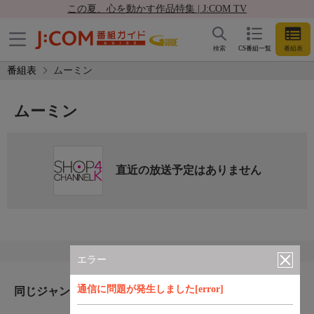
この夏、心を動かす作品特集 | J:COM TV
検索
CS番組一覧
番組表
番組表
ムーミン
ムーミン
直近の放送予定はありません
エラー
通信に問題が発生しました[error]
同じジャンルのおすすめ番組