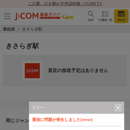
この夏、心を動かす作品特集 | J:COM TV
検索
CS番組一覧
番組表
番組表
きさらぎ駅
きさらぎ駅
直近の放送予定はありません
エラー
通信に問題が発生しました[error]
同じジャンルのおすすめ番組