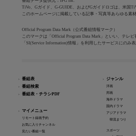
番組データ提供元：IPG Inc.
TiVo、Gガイド、G-GUIDE、およびGガイドロゴは、米国T
このホームページに掲載している記事・写真等あらゆる素
Official Program Data Mark（公式番組情報マーク）
このマークは「Official Program Data Mark」といい
「SI(Service Information)情報」を利用したサービ
番組表
ジャンル
番組検索
洋画
邦画
番組表・チラシPDF
海外ドラマ
国内ドラマ
マイメニュー
アジアドラマ
リモート録画予約
韓流まつり
お気に入りチャンネル
スポーツ
見たい番組一覧