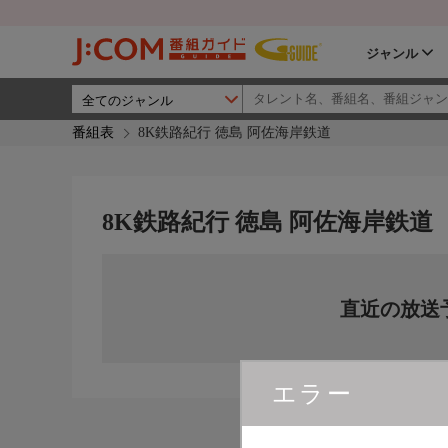
ジャンル
番組表
8K鉄路紀行 徳島 阿佐海岸鉄道
8K鉄路紀行 徳島 阿佐海岸鉄道
直近の放送
エラー