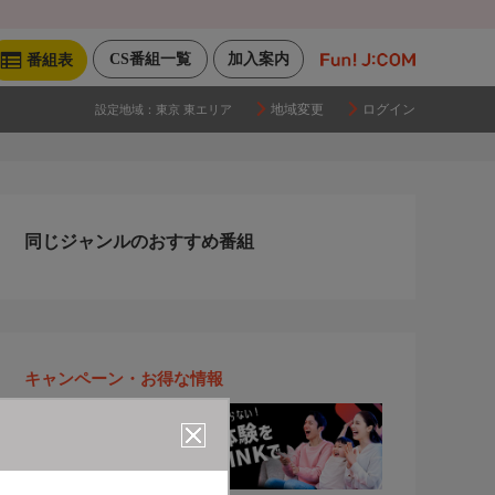
CS番組一覧
加入案内
番組表
地域変更
ログイン
設定地域：
東京 東エリア
同じジャンルのおすすめ番組
キャンペーン・お得な情報