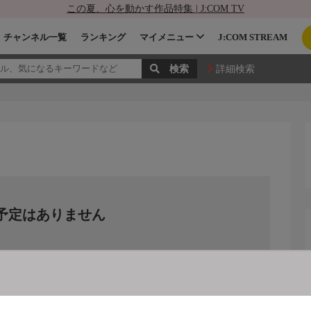
この夏、心を動かす作品特集 | J:COM TV
チャンネル一覧
ランキング
マイメニュー
J:COM STREAM
詳細検索
予定はありません