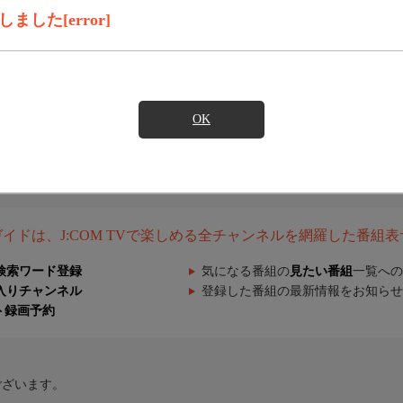
した[error]
OK
組ガイドは、J:COM TVで楽しめる全チャンネルを網羅した番組
検索ワード登録
気になる番組の
見たい番組
一覧への
入りチャンネル
登録した番組の最新情報をお知らせ
ト録画予約
ございます。