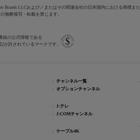
iVo Brands LLCおよび／またはその関連会社の日本国内における商標
材の無断複写・転載を禁じます。
、テレビ番組の公式情報である
スにのみ表記が許されているマークです。
チャンネル一覧
オプションチャンネル
J:テレ
J:COMチャンネル
ケーブル4K