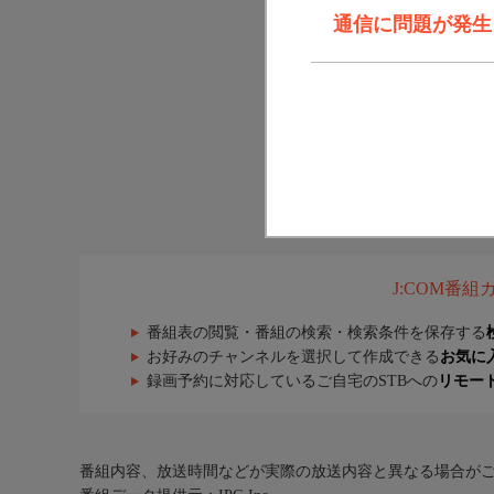
通信に問題が発生しま
J:COM番
番組表の閲覧・番組の検索・検索条件を保存する
お好みのチャンネルを選択して作成できる
お気に
録画予約に対応しているご自宅のSTBへの
リモー
番組内容、放送時間などが実際の放送内容と異なる場合が