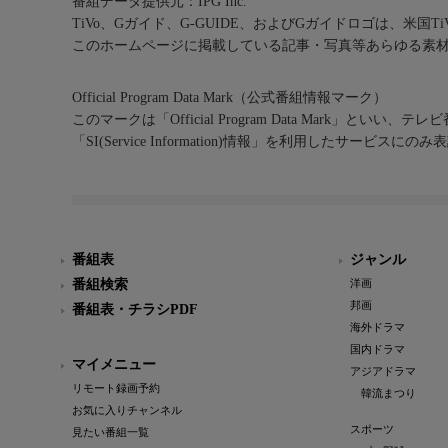
番組データ提供元：IPG Inc.
TiVo、Gガイド、G-GUIDE、およびGガイドロゴは、米国T
このホームページに掲載している記事・写真等あらゆる素
Official Program Data Mark（公式番組情報マーク）
このマークは「Official Program Data Mark」といい
「SI(Service Information)情報」を利用したサービ
番組表
ジャンル
番組検索
洋画
邦画
番組表・チラシPDF
海外ドラマ
国内ドラマ
マイメニュー
アジアドラマ
リモート録画予約
韓流まつり
お気に入りチャンネル
スポーツ
見たい番組一覧