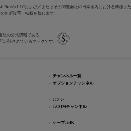
iVo Brands LLCおよび／またはその関連会社の日本国内における商標
材の無断複写・転載を禁じます。
、テレビ番組の公式情報である
スにのみ表記が許されているマークです。
チャンネル一覧
オプションチャンネル
J:テレ
J:COMチャンネル
ケーブル4K