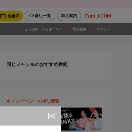
CS番組一覧
加入案内
番組表
地域変更
ログイン
設定地域：
東京 東エリア
同じジャンルのおすすめ番組
キャンペーン・お得な情報