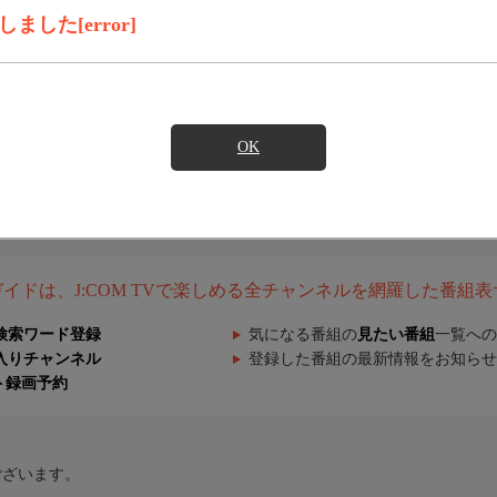
した[error]
OK
組ガイドは、J:COM TVで楽しめる全チャンネルを網羅した番組
検索ワード登録
気になる番組の
見たい番組
一覧への
入りチャンネル
登録した番組の最新情報をお知らせ
ト録画予約
ございます。