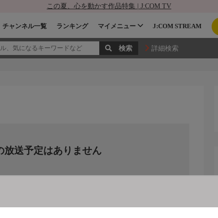
この夏、心を動かす作品特集 | J:COM TV
チャンネル一覧
ランキング
マイメニュー
J:COM STREAM
詳細検索
の放送予定はありません