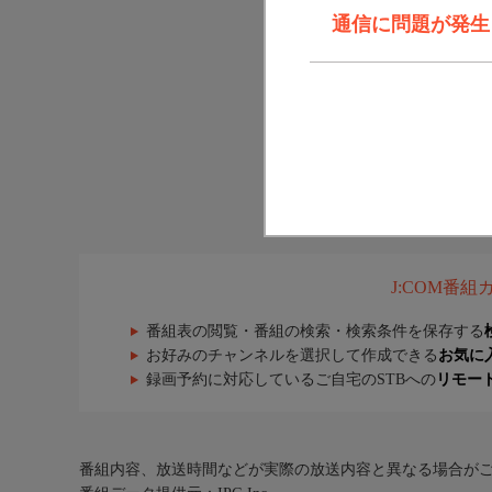
通信に問題が発生しま
J:COM番
番組表の閲覧・番組の検索・検索条件を保存する
お好みのチャンネルを選択して作成できる
お気に
録画予約に対応しているご自宅のSTBへの
リモー
番組内容、放送時間などが実際の放送内容と異なる場合が